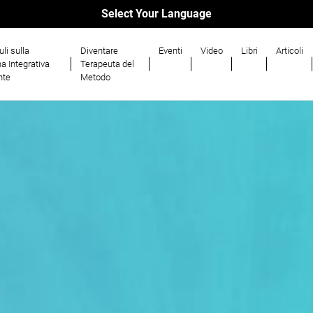
Select Your Language
li sulla
Diventare
Eventi
Video
Libri
Articoli
a Integrativa
Terapeuta del
nte
Metodo