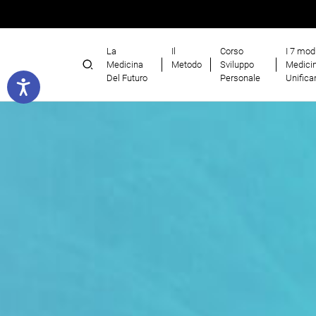
La
Il
Corso
I 7 modu
Medicina
Metodo
Sviluppo
Medicin
Del Futuro
Personale
Unifica