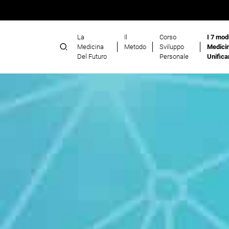
La
Il
Corso
I 7 modu
Medicina
Metodo
Sviluppo
Medicin
Del Futuro
Personale
Unifica