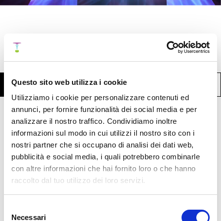
Altri Articoli:
Questo sito web utilizza i cookie
Articoli in Psicologia
Articoli in Fisica
Utilizziamo i cookie per personalizzare contenuti ed
annunci, per fornire funzionalità dei social media e per
Un modello a nove domini dell’intelligenza
analizzare il nostro traffico. Condividiamo inoltre
umana basato sulle tre parti dell’anima:
informazioni sul modo in cui utilizzi il nostro sito con i
verso una cornice integrativa personalizzata
nostri partner che si occupano di analisi dei dati web,
per il funzionamento emotivo, mentale e
pubblicità e social media, i quali potrebbero combinarle
intuitivo
con altre informazioni che hai fornito loro o che hanno
raccolto dal tuo utilizzo dei loro servizi.
Riassunto >
Pubblicazione
Selezione
Necessari
del