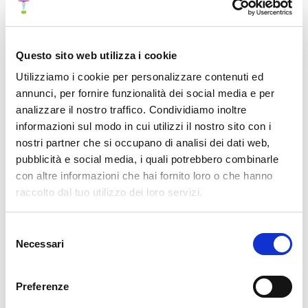
Riassunto >
Pubblicazione
Questo sito web utilizza i cookie
Utilizziamo i cookie per personalizzare contenuti ed
annunci, per fornire funzionalità dei social media e per
Terapia di Regressione Trans-Temporale
analizzare il nostro traffico. Condividiamo inoltre
(TTRT) per i sintomi correlati al trauma: un
informazioni sul modo in cui utilizzi il nostro sito con i
quadro esplorativo neuro-integrativo
nostri partner che si occupano di analisi dei dati web,
pubblicità e social media, i quali potrebbero combinarle
Riassunto >
Pubblicazione
con altre informazioni che hai fornito loro o che hanno
raccolto dal tuo utilizzo dei loro servizi.
Selezione
Fast Emotional Elaboration and Liberation
Necessari
del
(FEEL): un quadro somatico per completare
consenso
il ciclo dello stress nella paura correlata al
Preferenze
trauma