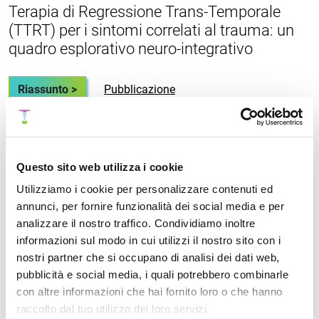
Terapia di Regressione Trans-Temporale
(TTRT) per i sintomi correlati al trauma: un
quadro esplorativo neuro-integrativo
Riassunto >
Pubblicazione
Fast Emotional Elaboration and Liberation
Questo sito web utilizza i cookie
(FEEL): un quadro somatico per completare
Utilizziamo i cookie per personalizzare contenuti ed
il ciclo dello stress nella paura correlata al
annunci, per fornire funzionalità dei social media e per
trauma
analizzare il nostro traffico. Condividiamo inoltre
informazioni sul modo in cui utilizzi il nostro sito con i
Riassunto >
Pubblicazione
nostri partner che si occupano di analisi dei dati web,
pubblicità e social media, i quali potrebbero combinarle
con altre informazioni che hai fornito loro o che hanno
raccolto dal tuo utilizzo dei loro servizi.
Uno studio prospettico di valutazione