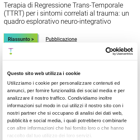
Terapia di Regressione Trans-Temporale
(TTRT) per i sintomi correlati al trauma: un
quadro esplorativo neuro-integrativo
Riassunto >
Pubblicazione
Fast Emotional Elaboration and Liberation
Questo sito web utilizza i cookie
(FEEL): un quadro somatico per completare
Utilizziamo i cookie per personalizzare contenuti ed
il ciclo dello stress nella paura correlata al
annunci, per fornire funzionalità dei social media e per
trauma
analizzare il nostro traffico. Condividiamo inoltre
informazioni sul modo in cui utilizzi il nostro sito con i
Riassunto >
Pubblicazione
nostri partner che si occupano di analisi dei dati web,
pubblicità e social media, i quali potrebbero combinarle
con altre informazioni che hai fornito loro o che hanno
raccolto dal tuo utilizzo dei loro servizi.
Uno studio prospettico di valutazione