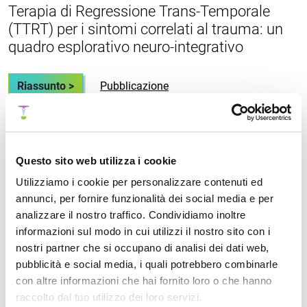
Terapia di Regressione Trans-Temporale
(TTRT) per i sintomi correlati al trauma: un
quadro esplorativo neuro-integrativo
Riassunto >
Pubblicazione
Fast Emotional Elaboration and Liberation
Questo sito web utilizza i cookie
(FEEL): un quadro somatico per completare
Utilizziamo i cookie per personalizzare contenuti ed
il ciclo dello stress nella paura correlata al
annunci, per fornire funzionalità dei social media e per
trauma
analizzare il nostro traffico. Condividiamo inoltre
informazioni sul modo in cui utilizzi il nostro sito con i
Riassunto >
Pubblicazione
nostri partner che si occupano di analisi dei dati web,
pubblicità e social media, i quali potrebbero combinarle
con altre informazioni che hai fornito loro o che hanno
raccolto dal tuo utilizzo dei loro servizi.
Uno studio prospettico di valutazione