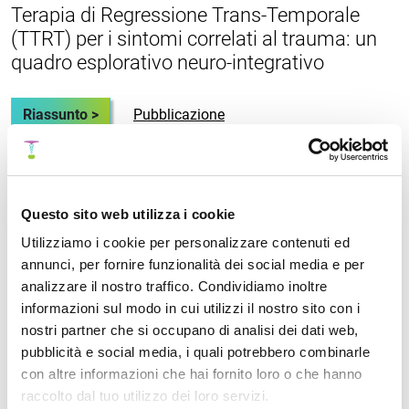
Terapia di Regressione Trans-Temporale
(TTRT) per i sintomi correlati al trauma: un
quadro esplorativo neuro-integrativo
Riassunto >
Pubblicazione
Fast Emotional Elaboration and Liberation
Questo sito web utilizza i cookie
(FEEL): un quadro somatico per completare
Utilizziamo i cookie per personalizzare contenuti ed
il ciclo dello stress nella paura correlata al
annunci, per fornire funzionalità dei social media e per
trauma
analizzare il nostro traffico. Condividiamo inoltre
informazioni sul modo in cui utilizzi il nostro sito con i
Riassunto >
Pubblicazione
nostri partner che si occupano di analisi dei dati web,
pubblicità e social media, i quali potrebbero combinarle
con altre informazioni che hai fornito loro o che hanno
raccolto dal tuo utilizzo dei loro servizi.
Uno studio prospettico di valutazione