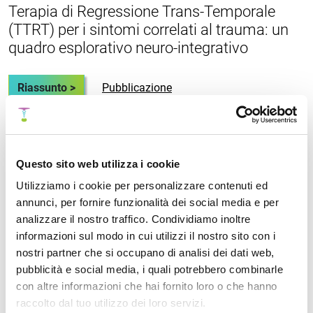
Terapia di Regressione Trans-Temporale
(TTRT) per i sintomi correlati al trauma: un
quadro esplorativo neuro-integrativo
Riassunto >
Pubblicazione
Fast Emotional Elaboration and Liberation
Questo sito web utilizza i cookie
(FEEL): un quadro somatico per completare
Utilizziamo i cookie per personalizzare contenuti ed
il ciclo dello stress nella paura correlata al
annunci, per fornire funzionalità dei social media e per
trauma
analizzare il nostro traffico. Condividiamo inoltre
informazioni sul modo in cui utilizzi il nostro sito con i
Riassunto >
Pubblicazione
nostri partner che si occupano di analisi dei dati web,
pubblicità e social media, i quali potrebbero combinarle
con altre informazioni che hai fornito loro o che hanno
raccolto dal tuo utilizzo dei loro servizi.
Uno studio prospettico di valutazione