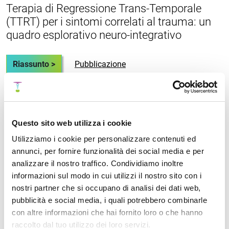
Terapia di Regressione Trans-Temporale
(TTRT) per i sintomi correlati al trauma: un
quadro esplorativo neuro-integrativo
Riassunto >
Pubblicazione
Fast Emotional Elaboration and Liberation
Questo sito web utilizza i cookie
(FEEL): un quadro somatico per completare
il ciclo dello stress nella paura correlata al
Utilizziamo i cookie per personalizzare contenuti ed
trauma
annunci, per fornire funzionalità dei social media e per
analizzare il nostro traffico. Condividiamo inoltre
informazioni sul modo in cui utilizzi il nostro sito con i
Riassunto >
Pubblicazione
nostri partner che si occupano di analisi dei dati web,
pubblicità e social media, i quali potrebbero combinarle
con altre informazioni che hai fornito loro o che hanno
raccolto dal tuo utilizzo dei loro servizi.
Uno studio prospettico di valutazione