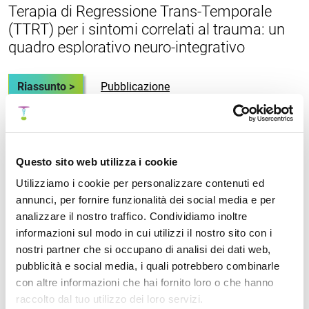
Terapia di Regressione Trans-Temporale
(TTRT) per i sintomi correlati al trauma: un
quadro esplorativo neuro-integrativo
Riassunto >
Pubblicazione
Fast Emotional Elaboration and Liberation
Questo sito web utilizza i cookie
(FEEL): un quadro somatico per completare
Utilizziamo i cookie per personalizzare contenuti ed
il ciclo dello stress nella paura correlata al
annunci, per fornire funzionalità dei social media e per
trauma
analizzare il nostro traffico. Condividiamo inoltre
informazioni sul modo in cui utilizzi il nostro sito con i
Riassunto >
Pubblicazione
nostri partner che si occupano di analisi dei dati web,
pubblicità e social media, i quali potrebbero combinarle
con altre informazioni che hai fornito loro o che hanno
raccolto dal tuo utilizzo dei loro servizi.
Uno studio prospettico di valutazione